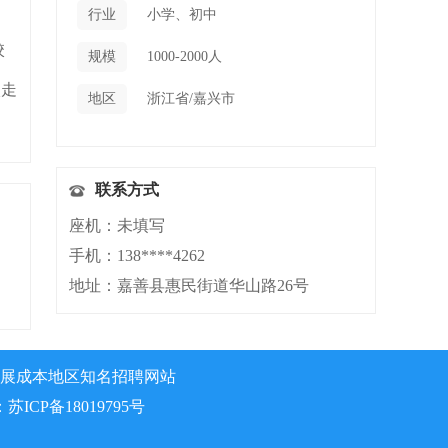
、
行业
小学、初中
校
规模
1000-2000人
校走
地区
浙江省/嘉兴市
联系方式
座机：未填写
手机：138****4262
地址：嘉善县惠民街道华山路26号
展成本地区知名招聘网站
：
苏ICP备18019795号